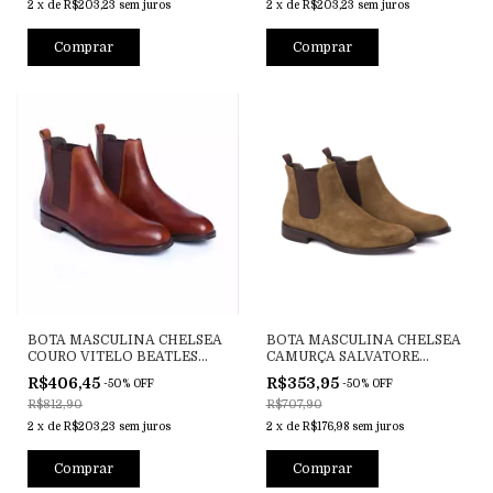
2
x
de
R$203,23
sem juros
2
x
de
R$203,23
sem juros
Comprar
Comprar
BOTA MASCULINA CHELSEA
BOTA MASCULINA CHELSEA
COURO VITELO BEATLES
CAMURÇA SALVATORE
WHISKY
TABACO
R$406,45
R$353,95
-
50
%
OFF
-
50
%
OFF
R$812,90
R$707,90
2
x
de
R$203,23
sem juros
2
x
de
R$176,98
sem juros
Comprar
Comprar