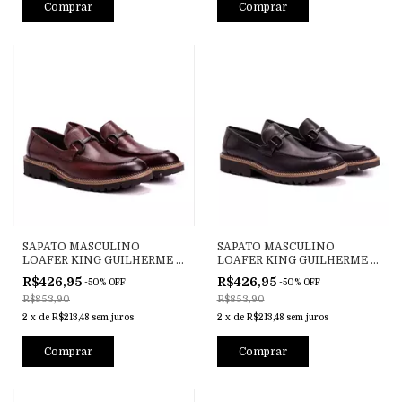
Comprar
Comprar
SAPATO MASCULINO
SAPATO MASCULINO
LOAFER KING GUILHERME I
LOAFER KING GUILHERME I
HAVANA
PRETO
R$426,95
R$426,95
-
50
%
OFF
-
50
%
OFF
R$853,90
R$853,90
2
x
de
R$213,48
sem juros
2
x
de
R$213,48
sem juros
Comprar
Comprar