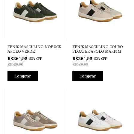
TÊNIS MASCULINO NOBUCK
TÊNIS MASCULINO COURO
APOLO VERDE
FLOATER APOLO MARFIM
R$264,95
R$264,95
-
50
%
OFF
-
50
%
OFF
R$529,90
R$529,90
Comprar
Comprar