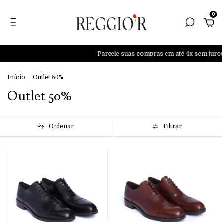
0
Parcele suas compras em até 4x sem juros
Fret
Início
.
Outlet 50%
Outlet 50%
Ordenar
Filtrar