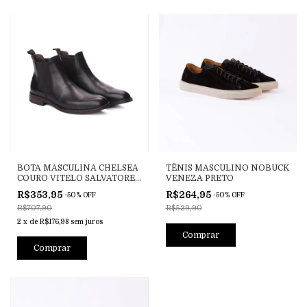
BOTA MASCULINA CHELSEA
TÊNIS MASCULINO NOBUCK
COURO VITELO SALVATORE
VENEZA PRETO
PRETO
R$353,95
R$264,95
-
50
%
OFF
-
50
%
OFF
R$707,90
R$529,90
2
x
de
R$176,98
sem juros
Comprar
Comprar