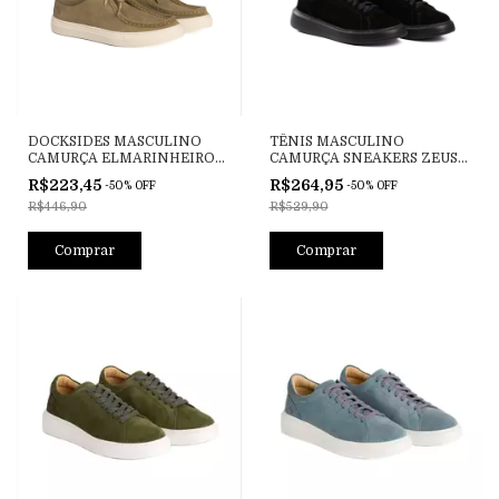
DOCKSIDES MASCULINO
TÊNIS MASCULINO
CAMURÇA ELMARINHEIRO
CAMURÇA SNEAKERS ZEUS
CAQUI
PRETO
R$223,45
R$264,95
-
50
%
OFF
-
50
%
OFF
R$446,90
R$529,90
Comprar
Comprar