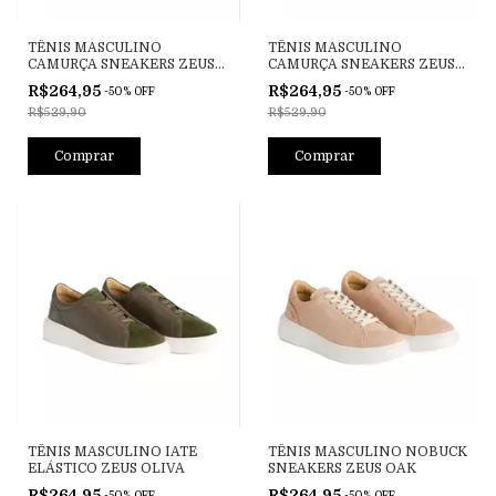
TÊNIS MASCULINO
TÊNIS MASCULINO
CAMURÇA SNEAKERS ZEUS
CAMURÇA SNEAKERS ZEUS
ESMERALDA
JEANS
R$264,95
R$264,95
-
50
%
OFF
-
50
%
OFF
R$529,90
R$529,90
Comprar
Comprar
TÊNIS MASCULINO IATE
TÊNIS MASCULINO NOBUCK
ELÁSTICO ZEUS OLIVA
SNEAKERS ZEUS OAK
R$264,95
R$264,95
-
50
%
OFF
-
50
%
OFF