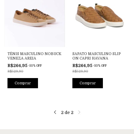
TÊNIS MASCULINO NOBUCK
SAPATO MASCULINO SLIP
VENEZA AREIA
ON CAPRI HAVANA
R$264,95
R$264,95
-
50
%
OFF
-
50
%
OFF
R$529,90
R$529,90
Comprar
Comprar
2
de
2