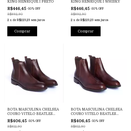
KING HENRIQUE I PRETO
KING HENRIQUE I WHISKY
R$446,45
R$446,45
-
50
%
OFF
-
50
%
OFF
R$892,90
R$892,90
2
x
de
R$223,23
sem juros
2
x
de
R$223,23
sem juros
Comprar
Comprar
BOTA MASCULINA CHELSEA
BOTA MASCULINA CHELSEA
COURO VITELO BEATLES
COURO VITELO BEATLES
MOCA
HAVANA
R$406,45
R$406,45
-
50
%
OFF
-
50
%
OFF
R$812,90
R$812,90